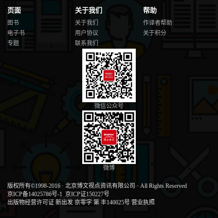
页面
关于我们
帮助
图书
关于我们
作译者帮助
电子书
用户协议
关于积分
专题
联系我们
微信公众号
微博
版权所有©1998-2016
·
北京博文视点资讯有限公司
·
All Rights Reserved
京ICP备14025786号-1
京ICP证150227号
出版物经营许可证 新出发 京零字 第 丰140025号
营业执照