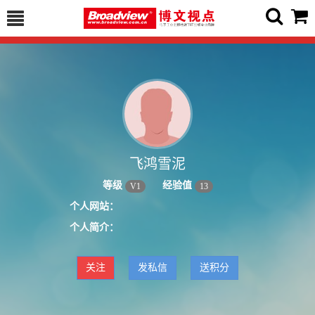
飞鸿雪泥
等级
经验值
V
1
13
个人网站：
个人简介：
关注
发私信
送积分