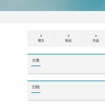
0
0
0
博文
粉丝
作品
分类
归档