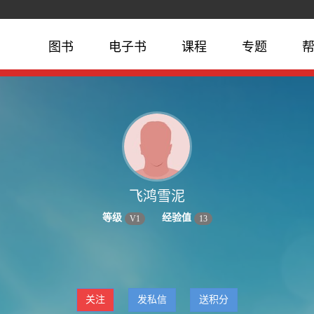
图书
电子书
课程
专题
飞鸿雪泥
等级
经验值
V
1
13
关注
发私信
送积分