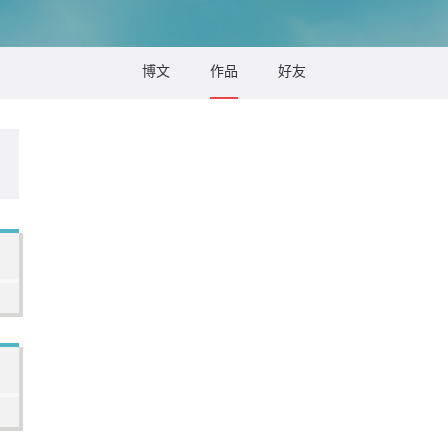
博文
作品
好友