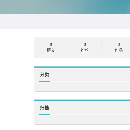
0
0
0
博文
粉丝
作品
分类
归档