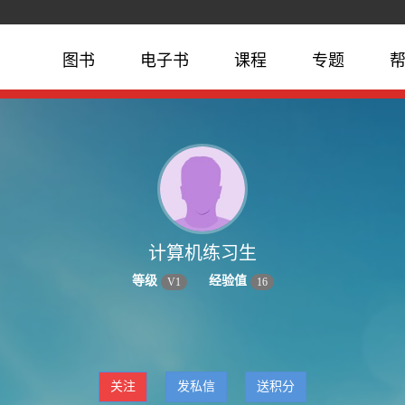
图书
电子书
课程
专题
计算机练习生
等级
经验值
V
1
16
关注
发私信
送积分