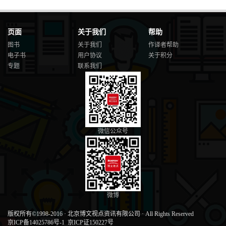
页面
关于我们
帮助
图书
关于我们
作译者帮助
电子书
用户协议
关于积分
专题
联系我们
微信公众号
微博
版权所有©1998-2016
·
北京博文视点资讯有限公司
·
All Rights Reserved
京ICP备14025786号-1
京ICP证150227号