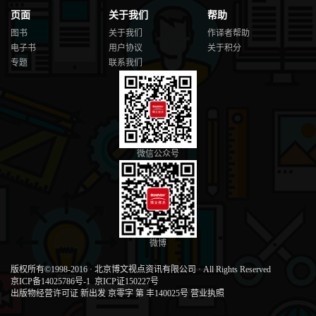
页面
关于我们
帮助
图书
关于我们
作译者帮助
电子书
用户协议
关于积分
专题
联系我们
微信公众号
微博
版权所有©1998-2016
·
北京博文视点资讯有限公司
·
All Rights Reserved
京ICP备14025786号-1
京ICP证150227号
出版物经营许可证 新出发 京零字 第 丰140025号
营业执照