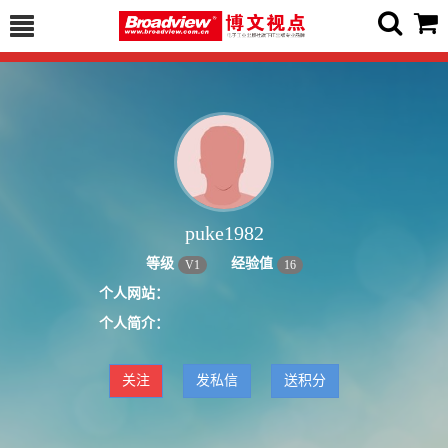
puke1982
等级
经验值
V
1
16
个人网站：
个人简介：
关注
发私信
送积分