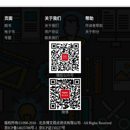
页面
关于我们
帮助
图书
关于我们
作译者帮助
电子书
用户协议
关于积分
专题
联系我们
微信公众号
微博
版权所有©1998-2016
·
北京博文视点资讯有限公司
·
All Rights Reserved
京ICP备14025786号-1
京ICP证150227号