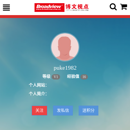
puke1982
等级
经验值
V
1
16
个人网站：
个人简介：
关注
发私信
送积分