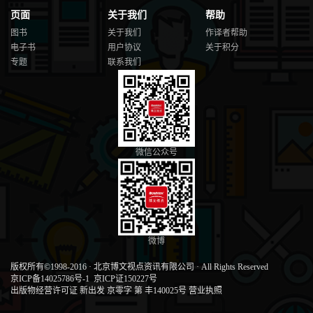
页面
关于我们
帮助
图书
关于我们
作译者帮助
电子书
用户协议
关于积分
专题
联系我们
微信公众号
微博
版权所有©1998-2016
·
北京博文视点资讯有限公司
·
All Rights Reserved
京ICP备14025786号-1
京ICP证150227号
出版物经营许可证 新出发 京零字 第 丰140025号
营业执照