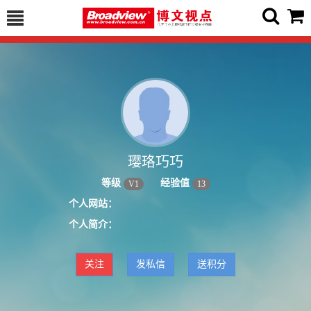
璎珞巧巧
等级
经验值
V
1
13
个人网站：
个人简介：
关注
发私信
送积分