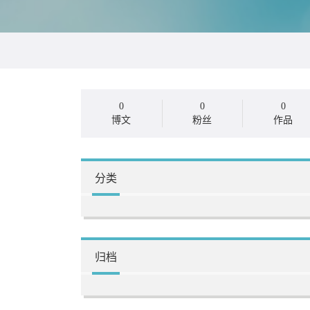
0
0
0
博文
粉丝
作品
分类
归档