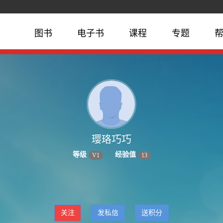
图书
电子书
课程
专题
璎珞巧巧
等级
经验值
V
1
13
关注
发私信
送积分