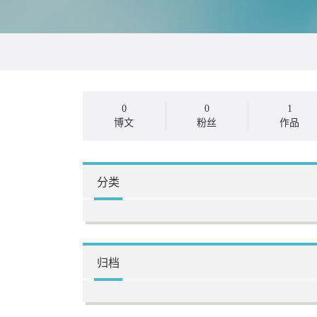
0
0
1
博文
粉丝
作品
分类
归档