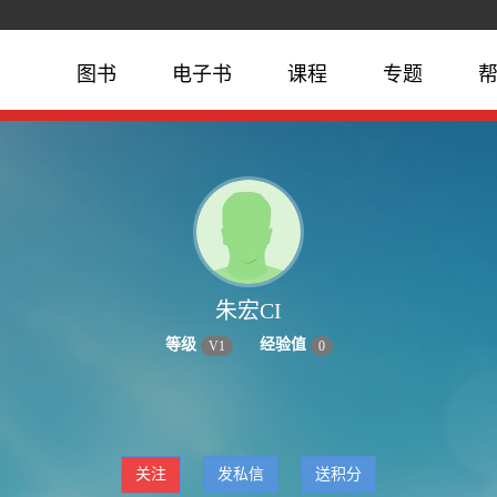
图书
电子书
课程
专题
朱宏CI
等级
经验值
V
1
0
关注
发私信
送积分