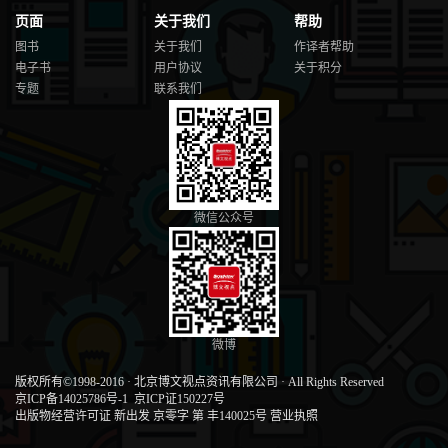
页面
关于我们
帮助
图书
关于我们
作译者帮助
电子书
用户协议
关于积分
专题
联系我们
微信公众号
微博
版权所有©1998-2016
·
北京博文视点资讯有限公司
·
All Rights Reserved
京ICP备14025786号-1
京ICP证150227号
出版物经营许可证 新出发 京零字 第 丰140025号
营业执照