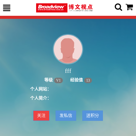
fff
等级
经验值
V
1
13
个人网站：
个人简介：
关注
发私信
送积分