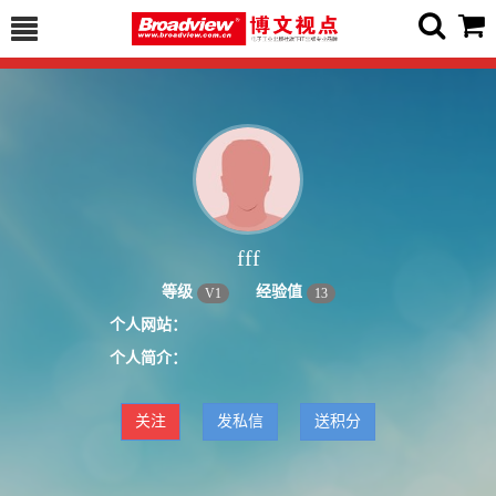
fff
等级
经验值
V
1
13
个人网站：
个人简介：
关注
发私信
送积分