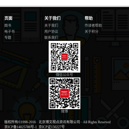
页面
关于我们
帮助
图书
关于我们
作译者帮助
电子书
用户协议
关于积分
专题
联系我们
微信公众号
微博
版权所有©1998-2016
·
北京博文视点资讯有限公司
·
All Rights Reserved
京ICP备14025786号-1
京ICP证150227号