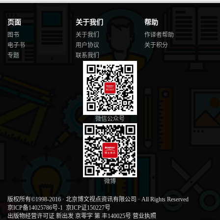
页面
关于我们
帮助
图书
关于我们
作译者帮助
电子书
用户协议
关于积分
专题
联系我们
微信公众号
微博
版权所有©1998-2016
·
北京博文视点资讯有限公司
·
All Rights Reserved
京ICP备14025786号-1
京ICP证150227号
出版物经营许可证 新出发 京零字 第 丰140025号
营业执照