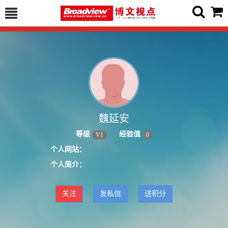
魏延安
等级
经验值
V
1
0
个人网站：
个人简介：
关注
发私信
送积分