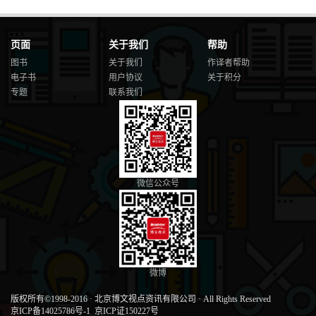
页面
关于我们
帮助
图书
关于我们
作译者帮助
电子书
用户协议
关于积分
专题
联系我们
微信公众号
微博
版权所有©1998-2016
·
北京博文视点资讯有限公司
·
All Rights Reserved
京ICP备14025786号-1
京ICP证150227号