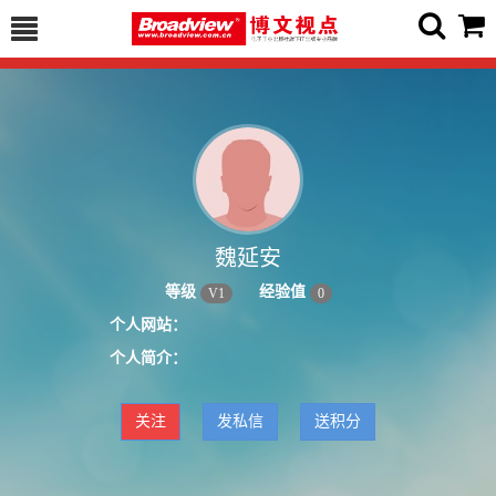
魏延安
等级
经验值
V
1
0
个人网站：
个人简介：
关注
发私信
送积分