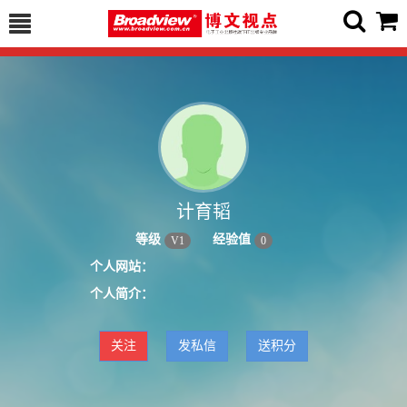
计育韬
等级
经验值
V
1
0
个人网站：
个人简介：
关注
发私信
送积分