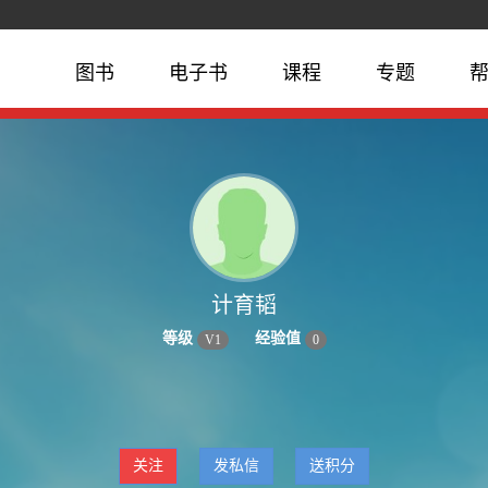
图书
电子书
课程
专题
计育韬
等级
经验值
V
1
0
关注
发私信
送积分