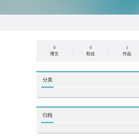
0
0
1
博文
粉丝
作品
分类
归档