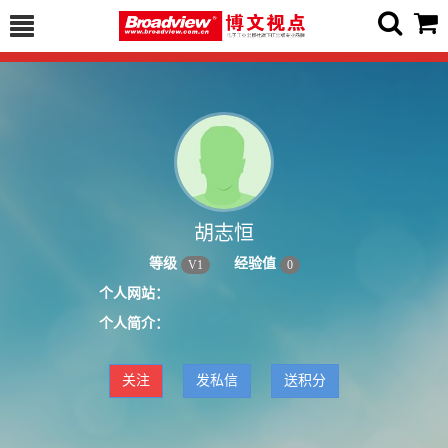
胡志恒
等级
经验值
V
1
0
个人网站：
个人简介：
关注
发私信
送积分