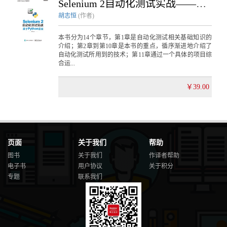
Selenium 2自动化测试实战——基于Python语言
胡志恒
(作者)
本书分为14个章节，第1章是自动化测试相关基础知识的
介绍；第2章到第10章是本书的重点，循序渐进地介绍了
自动化测试所用到的技术；第11章通过一个具体的项目综
合运...
￥39.00
页面
关于我们
帮助
图书
关于我们
作译者帮助
电子书
用户协议
关于积分
专题
联系我们