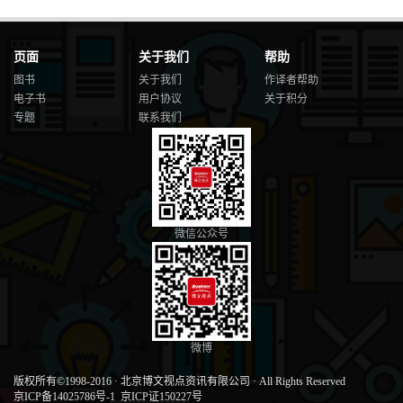
页面
关于我们
帮助
图书
关于我们
作译者帮助
电子书
用户协议
关于积分
专题
联系我们
微信公众号
微博
版权所有©1998-2016
·
北京博文视点资讯有限公司
·
All Rights Reserved
京ICP备14025786号-1
京ICP证150227号