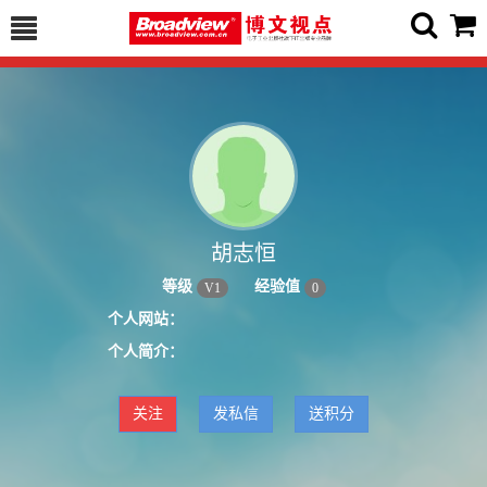
胡志恒
等级
经验值
V
1
0
个人网站：
个人简介：
关注
发私信
送积分