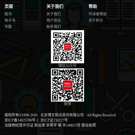
页面
关于我们
帮助
图书
关于我们
作译者帮助
电子书
用户协议
关于积分
专题
联系我们
微信公众号
微博
版权所有©1998-2016
·
北京博文视点资讯有限公司
·
All Rights Reserved
京ICP备14025786号-1
京ICP证150227号
出版物经营许可证 新出发 京零字 第 丰140025号
营业执照