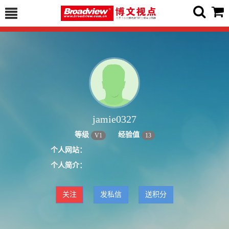
jamie0327
等级
经验值
V
1
13
个人网站：
个人简介：
关注
发私信
送积分