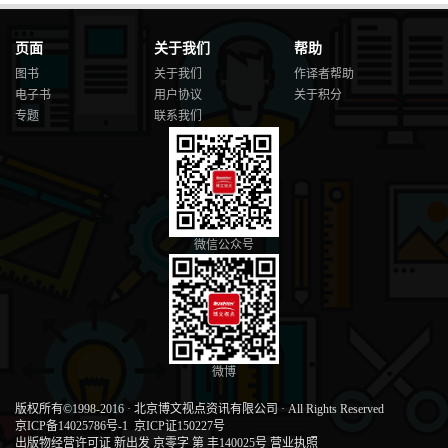
页面
关于我们
帮助
图书
关于我们
作译者帮助
电子书
用户协议
关于积分
专题
联系我们
微信公众号
微博
版权所有©1998-2016
·
北京博文视点资讯有限公司
·
All Rights Reserved
京ICP备14025786号-1
京ICP证150227号
出版物经营许可证 新出发 京零字 第 丰140025号
营业执照