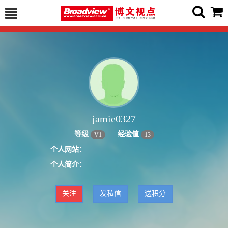
jamie0327
等级
经验值
V
1
13
个人网站：
个人简介：
关注
发私信
送积分