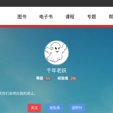
图书
电子书
课程
专题
千年老妖
等级
经验值
V
3
279
天你们会明白我的退让。
关注
发私信
送积分