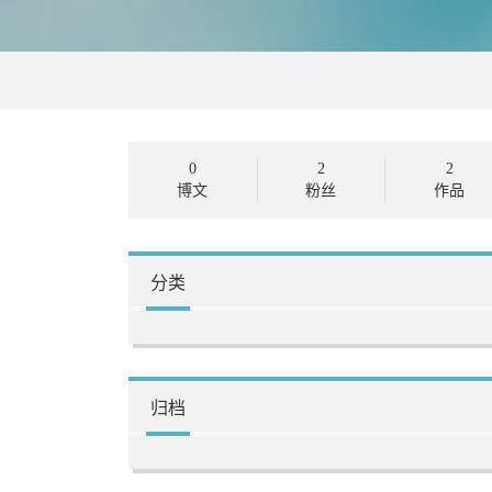
0
2
2
博文
粉丝
作品
分类
归档