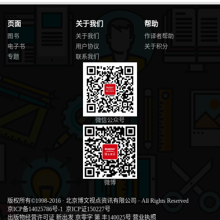
页面
关于我们
帮助
图书
关于我们
作译者帮助
电子书
用户协议
关于积分
专题
联系我们
微信公众号
微博
版权所有©1998-2016
·
北京博文视点资讯有限公司
·
All Rights Reserved
京ICP备14025786号-1
京ICP证150227号
出版物经营许可证 新出发 京零字 第 丰140025号
营业执照