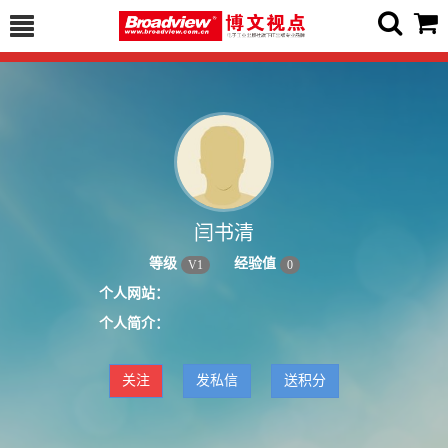
闫书清
等级
经验值
V
1
0
个人网站：
个人简介：
关注
发私信
送积分