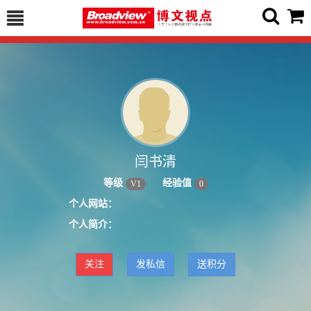
闫书清
等级
经验值
V
1
0
个人网站：
个人简介：
关注
发私信
送积分