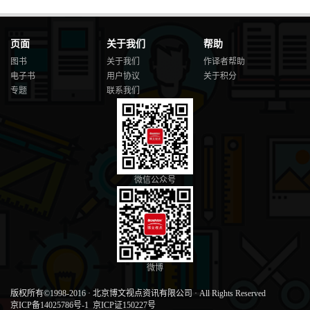
页面
关于我们
帮助
图书
关于我们
作译者帮助
电子书
用户协议
关于积分
专题
联系我们
微信公众号
微博
版权所有©1998-2016
·
北京博文视点资讯有限公司
·
All Rights Reserved
京ICP备14025786号-1
京ICP证150227号