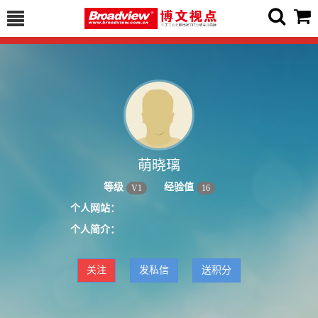
萌晓璃
等级
经验值
V
1
16
个人网站：
个人简介：
关注
发私信
送积分