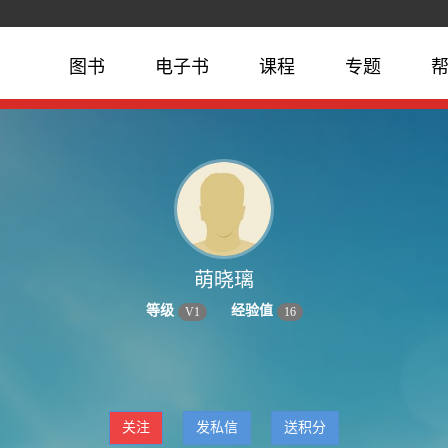
图书
电子书
课程
专题
萌晓璃
等级
经验值
V
1
16
关注
发私信
送积分