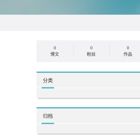
0
0
0
博文
粉丝
作品
分类
归档