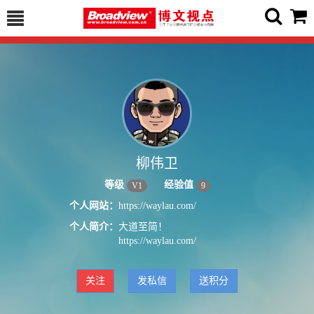
柳伟卫
等级
经验值
V
1
9
个人网站：
https://waylau.com/
个人简介：
大道至简！
https://waylau.com/
关注
发私信
送积分