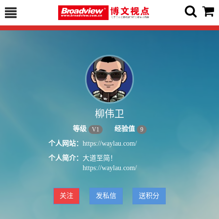
柳伟卫
等级
经验值
V
1
9
个人网站：
https://waylau.com/
个人简介：
大道至简！
https://waylau.com/
关注
发私信
送积分