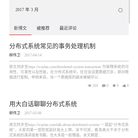
2017 年 3 月
新博文
被推荐
最近评论
分布式系统常见的事务处理机制
柳伟卫
2017-04-14
原文同步至https://waylau.com/distributed-system-transaction/ 为保障系统的可
用性、可靠性以及性能，在分布式系统中，往往会设置数据冗余，即对数
据进行复制。举例来说，当一个数据库的副本被破环以...
310
0
0
0
用大白话聊聊分布式系统
柳伟卫
2017-03-06
原文同步至https://waylau.com/talk-about-distributed-system/ 一提起“分布式系
统”，大家的第一感觉就是好高大上啊，深不可测，看各类大牛关于分布
式系统的演讲或者书籍，也大多是一脸懵逼。本文期望...