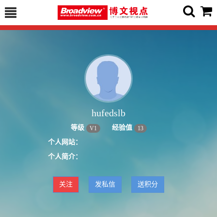
hufedslb
等级
经验值
V
1
13
个人网站：
个人简介：
关注
发私信
送积分