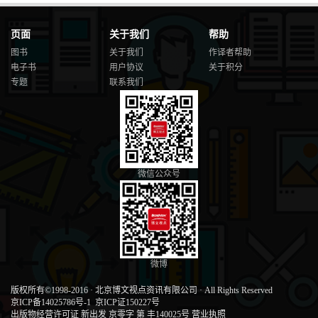
页面
关于我们
帮助
图书
关于我们
作译者帮助
电子书
用户协议
关于积分
专题
联系我们
微信公众号
微博
版权所有©1998-2016
·
北京博文视点资讯有限公司
·
All Rights Reserved
京ICP备14025786号-1
京ICP证150227号
出版物经营许可证 新出发 京零字 第 丰140025号
营业执照