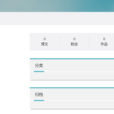
0
0
0
博文
粉丝
作品
分类
归档