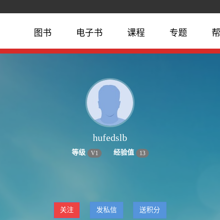
图书
电子书
课程
专题
hufedslb
等级
经验值
V
1
13
关注
发私信
送积分