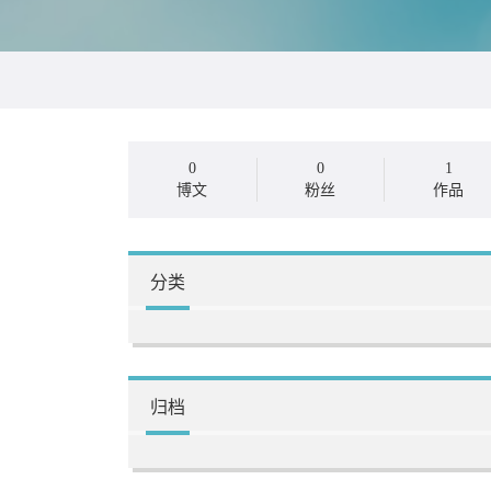
0
0
1
博文
粉丝
作品
分类
归档