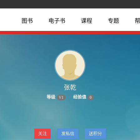
图书
电子书
课程
专题
张乾
等级
经验值
V
1
0
关注
发私信
送积分