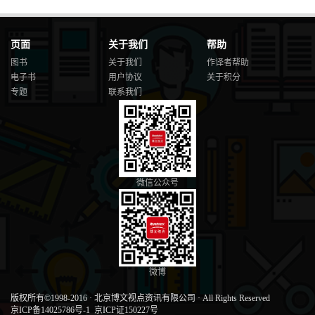
页面
关于我们
帮助
图书
关于我们
作译者帮助
电子书
用户协议
关于积分
专题
联系我们
微信公众号
微博
版权所有©1998-2016
·
北京博文视点资讯有限公司
·
All Rights Reserved
京ICP备14025786号-1
京ICP证150227号