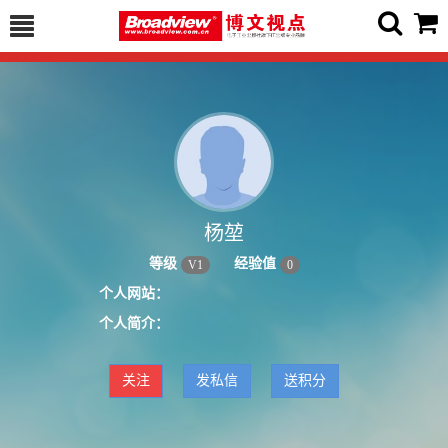
杨堃
等级
经验值
V
1
0
个人网站：
个人简介：
关注
发私信
送积分