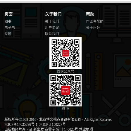
页面
关于我们
帮助
图书
关于我们
作译者帮助
电子书
用户协议
关于积分
专题
联系我们
微信公众号
微博
版权所有©1998-2016
·
北京博文视点资讯有限公司
·
All Rights Reserved
京ICP备14025786号-1
京ICP证150227号
出版物经营许可证 新出发 京零字 第 丰140025号
营业执照