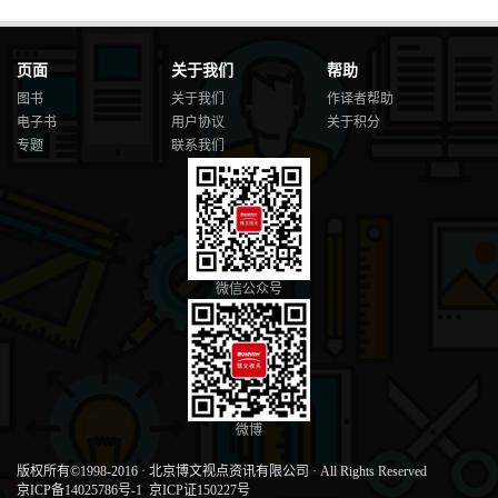
页面
关于我们
帮助
图书
关于我们
作译者帮助
电子书
用户协议
关于积分
专题
联系我们
微信公众号
微博
版权所有©1998-2016
·
北京博文视点资讯有限公司
·
All Rights Reserved
京ICP备14025786号-1
京ICP证150227号