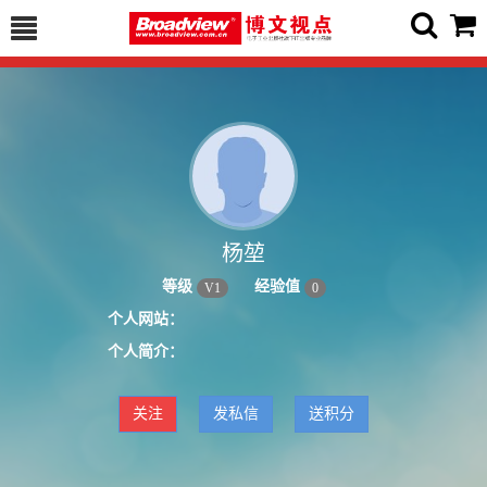
杨堃
等级
经验值
V
1
0
个人网站：
个人简介：
关注
发私信
送积分