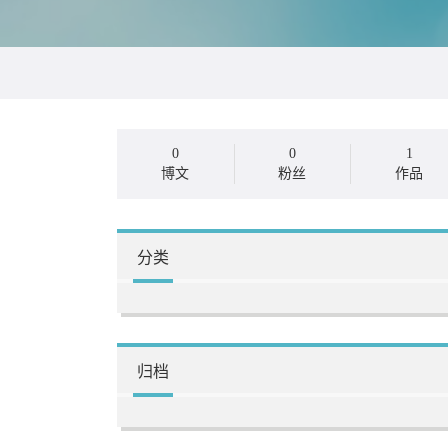
0
0
1
博文
粉丝
作品
分类
归档