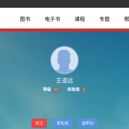
图书
电子书
课程
专题
王道远
等级
经验值
V
1
3
关注
发私信
送积分