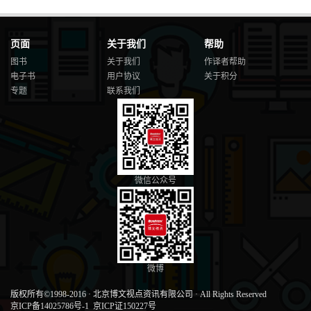
页面
关于我们
帮助
图书
关于我们
作译者帮助
电子书
用户协议
关于积分
专题
联系我们
微信公众号
微博
版权所有©1998-2016
·
北京博文视点资讯有限公司
·
All Rights Reserved
京ICP备14025786号-1
京ICP证150227号