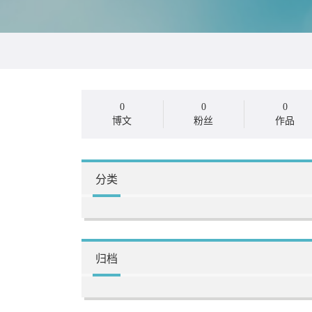
0
0
0
博文
粉丝
作品
分类
归档