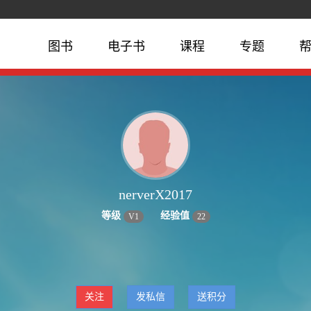
图书
电子书
课程
专题
nerverX2017
等级
经验值
V
1
22
关注
发私信
送积分