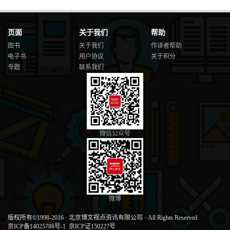
页面
关于我们
帮助
图书
关于我们
作译者帮助
电子书
用户协议
关于积分
专题
联系我们
微信公众号
微博
版权所有©1998-2016
·
北京博文视点资讯有限公司
·
All Rights Reserved
京ICP备14025786号-1
京ICP证150227号