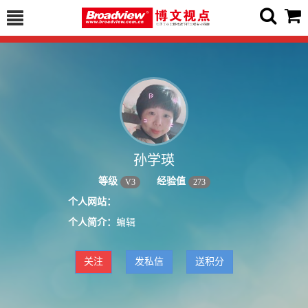
孙学瑛
等级
经验值
V
3
273
个人网站：
个人简介：
蝙辑
关注
发私信
送积分