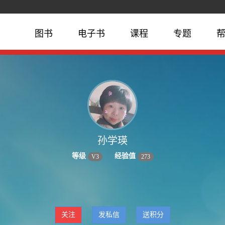
图书
电子书
课程
专题
孙学瑛
等级
经验值
V
3
273
关注
发私信
送积分