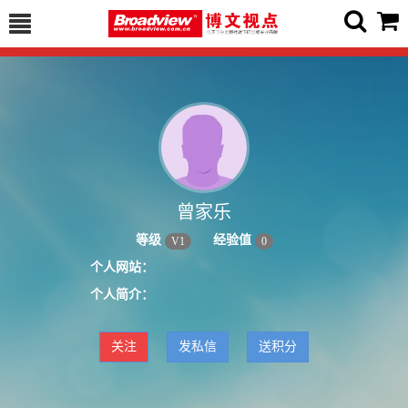
曾家乐
等级
经验值
V
1
0
个人网站：
个人简介：
关注
发私信
送积分