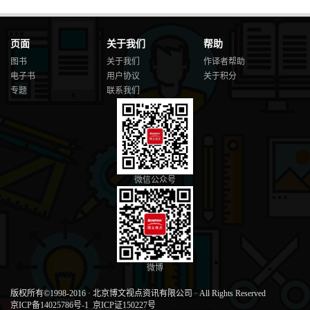
页面
关于我们
帮助
图书
关于我们
作译者帮助
电子书
用户协议
关于积分
专题
联系我们
微信公众号
微博
版权所有©1998-2016
·
北京博文视点资讯有限公司
·
All Rights Reserved
京ICP备14025786号-1
京ICP证150227号