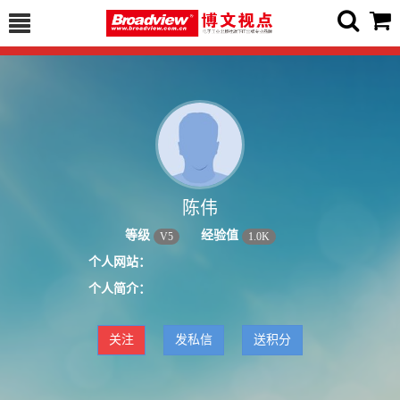
陈伟
等级
经验值
V
5
1.0K
个人网站：
个人简介：
关注
发私信
送积分