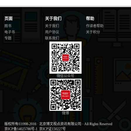
页面
关于我们
帮助
图书
关于我们
作译者帮助
电子书
用户协议
关于积分
专题
联系我们
微信公众号
微博
版权所有©1998-2016
·
北京博文视点资讯有限公司
·
All Rights Reserved
京ICP备14025786号-1
京ICP证150227号