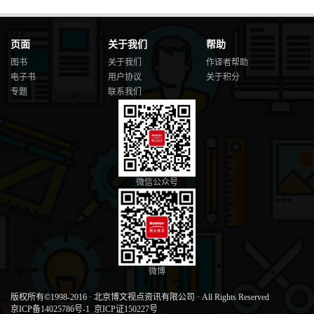
页面
关于我们
帮助
图书
关于我们
作译者帮助
电子书
用户协议
关于积分
专题
联系我们
微信公众号
微博
版权所有©1998-2016
·
北京博文视点资讯有限公司
·
All Rights Reserved
京ICP备14025786号-1
京ICP证150227号