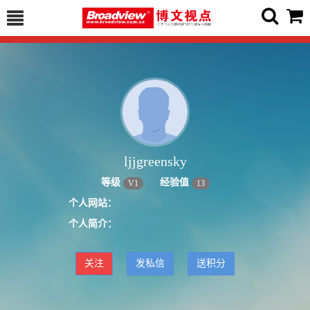
ljjgreensky
等级
经验值
V
1
13
个人网站：
个人简介：
关注
发私信
送积分