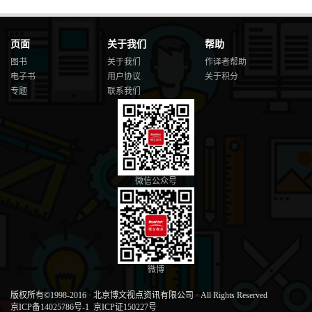
页面
关于我们
帮助
图书
关于我们
作译者帮助
电子书
用户协议
关于积分
专题
联系我们
微信公众号
微博
版权所有©1998-2016
·
北京博文视点资讯有限公司
·
All Rights Reserved
京ICP备14025786号-1
京ICP证150227号