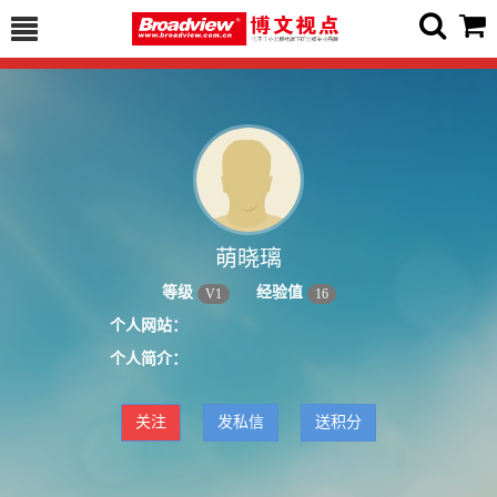
萌晓璃
等级
经验值
V
1
16
个人网站：
个人简介：
关注
发私信
送积分