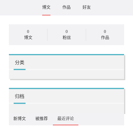
博文
作品
好友
0
0
0
博文
粉丝
作品
分类
归档
新博文
被推荐
最近评论