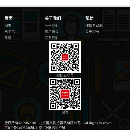
页面
关于我们
帮助
图书
关于我们
作译者帮助
电子书
用户协议
关于积分
专题
联系我们
微信公众号
微博
版权所有©1998-2016
·
北京博文视点资讯有限公司
·
All Rights Reserved
京ICP备14025786号-1
京ICP证150227号