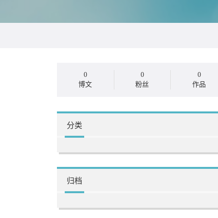
0
0
0
博文
粉丝
作品
分类
归档