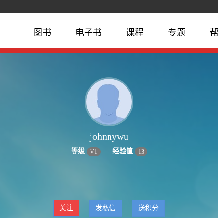
图书
电子书
课程
专题
johnnywu
等级
经验值
V
1
13
关注
发私信
送积分