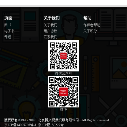
页面
关于我们
帮助
图书
关于我们
作译者帮助
电子书
用户协议
关于积分
专题
联系我们
微信公众号
微博
版权所有©1998-2016
·
北京博文视点资讯有限公司
·
All Rights Reserved
京ICP备14025786号-1
京ICP证150227号