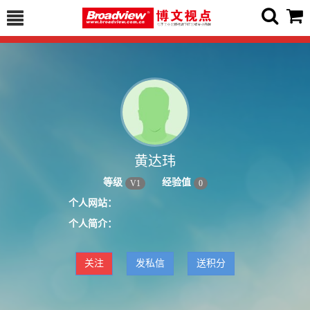
黄达玮
等级
经验值
V
1
0
个人网站：
个人简介：
关注
发私信
送积分