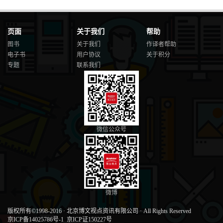
页面
关于我们
帮助
图书
关于我们
作译者帮助
电子书
用户协议
关于积分
专题
联系我们
微信公众号
微博
版权所有©1998-2016
·
北京博文视点资讯有限公司
·
All Rights Reserved
京ICP备14025786号-1
京ICP证150227号