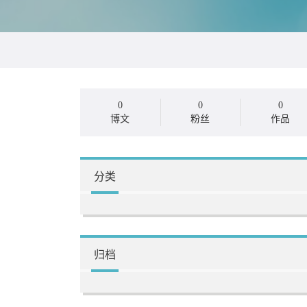
0
0
0
博文
粉丝
作品
分类
归档