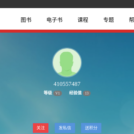
图书
电子书
课程
专题
410557487
等级
经验值
V
1
13
关注
发私信
送积分