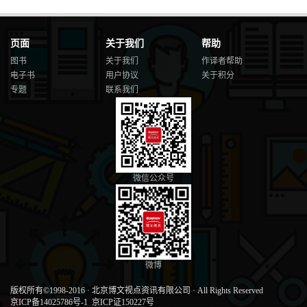
页面
关于我们
帮助
图书
关于我们
作译者帮助
电子书
用户协议
关于积分
专题
联系我们
微信公众号
微博
版权所有©1998-2016
·
北京博文视点资讯有限公司
·
All Rights Reserved
京ICP备14025786号-1
京ICP证150227号