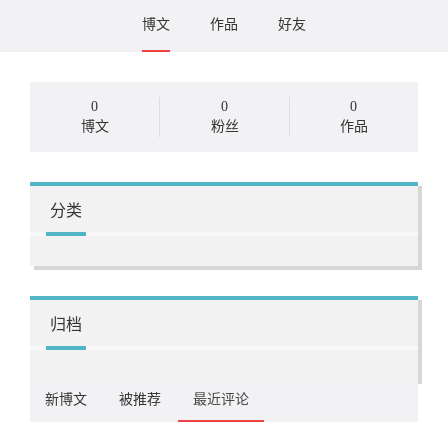
博文
作品
好友
0
0
0
博文
粉丝
作品
分类
归档
新博文
被推荐
最近评论