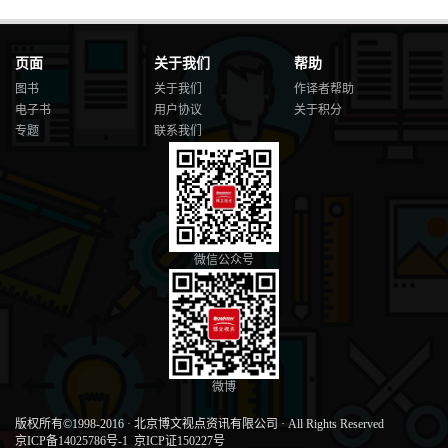
页面
关于我们
帮助
图书
关于我们
作译者帮助
电子书
用户协议
关于积分
专题
联系我们
微信公众号
微博
版权所有©1998-2016
·
北京博文视点资讯有限公司
·
All Rights Reserved
京ICP备14025786号-1
京ICP证150227号