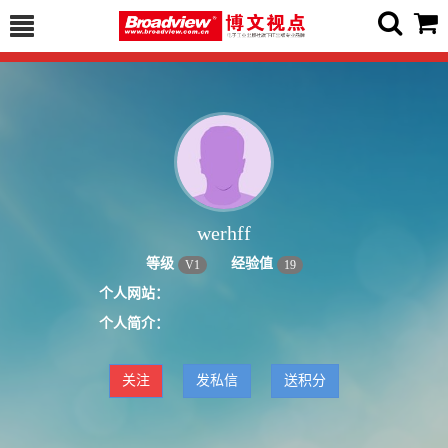
werhff
等级
经验值
V
1
19
个人网站：
个人简介：
关注
发私信
送积分