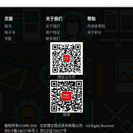
页面
关于我们
帮助
图书
关于我们
作译者帮助
电子书
用户协议
关于积分
专题
联系我们
微信公众号
微博
版权所有©1998-2016
·
北京博文视点资讯有限公司
·
All Rights Reserved
京ICP备14025786号-1
京ICP证150227号