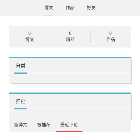
博文
作品
好友
0
0
0
博文
粉丝
作品
分类
归档
新博文
被推荐
最近评论